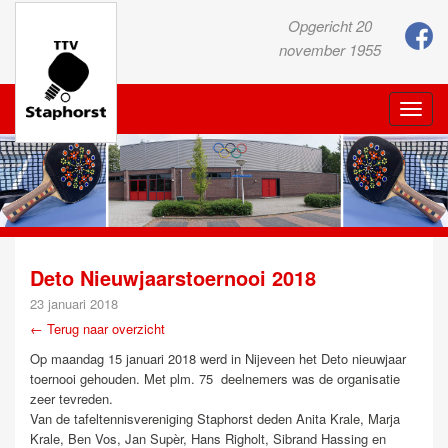
Opgericht 20
november 1955
Toggle
naviga
Deto Nieuwjaarstoernooi 2018
23 januari 2018
← Terug naar overzicht
Op maandag 15 januari 2018 werd in Nijeveen het Deto nieuwjaar
toernooi gehouden. Met plm. 75 deelnemers was de organisatie
zeer tevreden.
Van de tafeltennisvereniging Staphorst deden Anita Krale, Marja
Krale, Ben Vos, Jan Supèr, Hans Righolt, Sibrand Hassing en