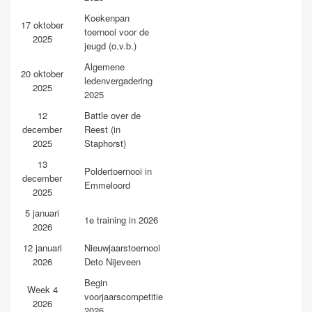
Koekenpan
17 oktober
toernooi voor de
2025
jeugd (o.v.b.)
Algemene
20 oktober
ledenvergadering
2025
2025
12
Battle over de
december
Reest (in
2025
Staphorst)
13
Poldertoernooi in
december
Emmeloord
2025
5 januari
1e training in 2026
2026
12 januari
Nieuwjaarstoernooi
2026
Deto Nijeveen
Begin
Week 4
voorjaarscompetitie
2026
2026