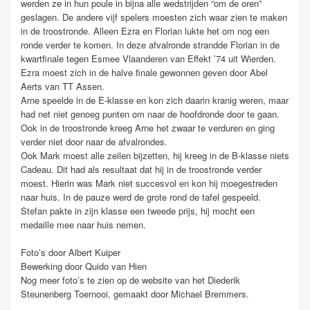
werden ze in hun poule in bijna alle wedstrijden “om de oren”
geslagen. De andere vijf spelers moesten zich waar zien te maken
in de troostronde. Alleen Ezra en Florian lukte het om nog een
ronde verder te komen. In deze afvalronde strandde Florian in de
kwartfinale tegen Esmee Vlaanderen van Effekt ’74 uit Wierden.
Ezra moest zich in de halve finale gewonnen geven door Abel
Aerts van TT Assen.
Arne speelde in de E-klasse en kon zich daarin kranig weren, maar
had net niet genoeg punten om naar de hoofdronde door te gaan.
Ook in de troostronde kreeg Arne het zwaar te verduren en ging
verder niet door naar de afvalrondes.
Ook Mark moest alle zeilen bijzetten, hij kreeg in de B-klasse niets
Cadeau. Dit had als resultaat dat hij in de troostronde verder
moest. Hierin was Mark niet succesvol en kon hij moegestreden
naar huis. In de pauze werd de grote rond de tafel gespeeld.
Stefan pakte in zijn klasse een tweede prijs, hij mocht een
medaille mee naar huis nemen.
Foto’s door Albert Kuiper
Bewerking door Quido van Hien
Nog meer foto’s te zien op de website van het Diederik
Steunenberg Toernooi, gemaakt door Michael Bremmers.