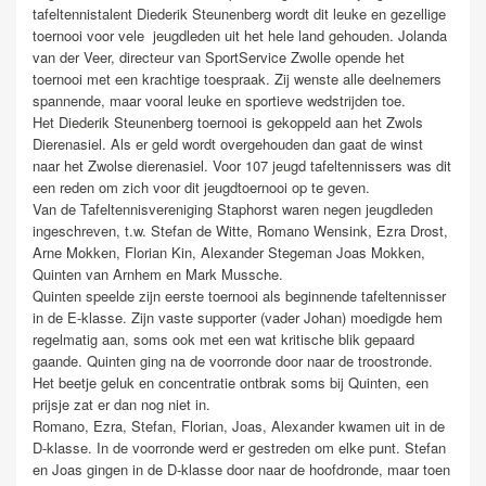
tafeltennistalent Diederik Steunenberg wordt dit leuke en gezellige
toernooi voor vele jeugdleden uit het hele land gehouden. Jolanda
van der Veer, directeur van SportService Zwolle opende het
toernooi met een krachtige toespraak. Zij wenste alle deelnemers
spannende, maar vooral leuke en sportieve wedstrijden toe.
Het Diederik Steunenberg toernooi is gekoppeld aan het Zwols
Dierenasiel. Als er geld wordt overgehouden dan gaat de winst
naar het Zwolse dierenasiel. Voor 107 jeugd tafeltennissers was dit
een reden om zich voor dit jeugdtoernooi op te geven.
Van de Tafeltennisvereniging Staphorst waren negen jeugdleden
ingeschreven, t.w. Stefan de Witte, Romano Wensink, Ezra Drost,
Arne Mokken, Florian Kin, Alexander Stegeman Joas Mokken,
Quinten van Arnhem en Mark Mussche.
Quinten speelde zijn eerste toernooi als beginnende tafeltennisser
in de E-klasse. Zijn vaste supporter (vader Johan) moedigde hem
regelmatig aan, soms ook met een wat kritische blik gepaard
gaande. Quinten ging na de voorronde door naar de troostronde.
Het beetje geluk en concentratie ontbrak soms bij Quinten, een
prijsje zat er dan nog niet in.
Romano, Ezra, Stefan, Florian, Joas, Alexander kwamen uit in de
D-klasse. In de voorronde werd er gestreden om elke punt. Stefan
en Joas gingen in de D-klasse door naar de hoofdronde, maar toen