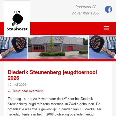
Opgericht 20
november 1955
Toggle
naviga
Diederik Steunenberg jeugdtoernooi
2026
19 mei 2026
← Terug naar overzicht
e
Zaterdag 16 mei 2026 werd voor de 15
keer het Diederik
Steunenberg jeugd tafeltennistoernooi in Zwolle gehouden. De
organisatie was zoals gewoonlijk in handen van TT Zwolle. Ter
nagedachtenis aan het in 2008 plotseling overleden jeugd