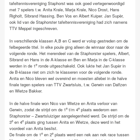
tafeltennisvereniging Staphorst was ook goed vertegenwoordigd
met 7 spelers t.w. Anita Krale, Marja Krale, Nico Drost, Hans
Righolt, Sibrand Hassing, Ben Vos en Albert Kuiper. Jan Supèr,
ook lid van de Staphorster tafeltennisvereniging had zich namens
TTV Meppel ingeschreven.
In verschillende klassen A,B en C werd er volop gestreden om de
felbegeerde titel. In elke poule ging alleen de winnaar door naar de
volgende ronde. Het merendeel van de Staphorster spelers, Albert,
Sibrand en Hans in de A-klasse en Ben en Marja in de C-klasse
e
werden in de 1
ronde uitgeschakeld. Ook lukte het Jan Supèr in
de B-klasse niet om zich te klasseren voor de volgende ronde.
Anita en Nico bleven wel overeind en moesten allebei in de halve
finale tegen spelers van TTV Zwartsluis, t.w. Gerwin van Dalfzen
en Wietze Bakker.
In de halve finale won Nico van Wietze en Anita verloor van
e
e
Gerwin, zodat de strijd om de 1
t/m 4
plaats wederom een
Staphorster – Zwartsluiziger aangelegenheid werd. De strijd om de
e
e
3
en 4
plaats ging tussen Anita en Wietze, deze werd in het
voordeel van Anita beslist.
e
e
De finale om de 1
en 2
plaats werd een nek aan nek race tussen
e