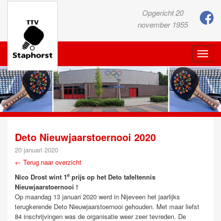
Opgericht 20
november 1955
Toggle
naviga
Deto Nieuwjaarstoernooi 2020
20 januari 2020
← Terug naar overzicht
e
Nico Drost wint 1
prijs op het Deto tafeltennis
Nieuwjaarstoernooi !
Op maandag 13 januari 2020 werd in Nijeveen het jaarlijks
terugkerende Deto Nieuwjaarstoernooi gehouden. Met maar liefst
84 inschrijvingen was de organisatie weer zeer tevreden. De