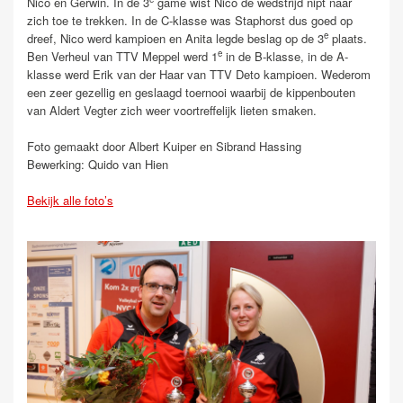
Nico en Gerwin. In de 3
game wist Nico de wedstrijd nipt naar
zich toe te trekken. In de C-klasse was Staphorst dus goed op
e
dreef, Nico werd kampioen en Anita legde beslag op de 3
plaats.
e
Ben Verheul van TTV Meppel werd 1
in de B-klasse, in de A-
klasse werd Erik van der Haar van TTV Deto kampioen. Wederom
een zeer gezellig en geslaagd toernooi waarbij de kippenbouten
van Aldert Vegter zich weer voortreffelijk lieten smaken.
Foto gemaakt door Albert Kuiper en Sibrand Hassing
Bewerking: Quido van Hien
Bekijk alle foto’s