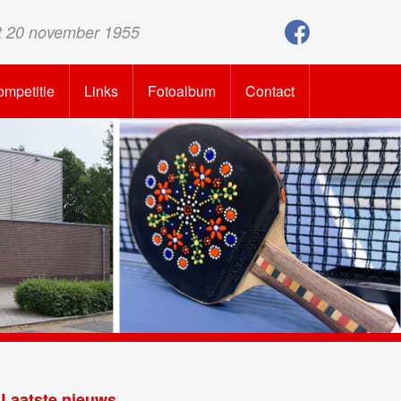
t 20 november 1955
mpetitie
Links
Fotoalbum
Contact
Laatste nieuws