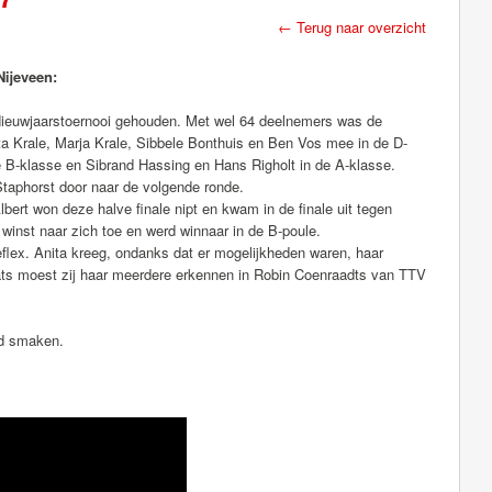
← Terug naar overzicht
Nijeveen:
Nieuwjaarstoernooi gehouden. Met wel 64 deelnemers was de
a Krale, Marja Krale, Sibbele Bonthuis en Ben Vos mee in de D-
 de B-klasse en Sibrand Hassing en Hans Righolt in de A-klasse.
Staphorst door naar de volgende ronde.
ert won deze halve finale nipt en kwam in de finale uit tegen
 winst naar zich toe en werd winnaar in de B-poule.
eflex. Anita kreeg, ondanks dat er mogelijkheden waren, haar
ts moest zij haar meerdere erkennen in Robin Coenraadts van TTV
ed smaken.