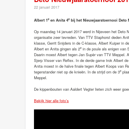
22 januari 2017
e
e
Albert 1
en Anita 4
bij het Nieuwjaarstoernooi Deto 
Op maandag 14 januari 2017 werd in Nijeveen het Deto 
organisatie zeer tevreden. Van TTV Staphorst deden Anit
klasse, Gerrit Snijders in de C-klasse, Albert Kuiper in
e
Albert en Anita gingen als 2
in de poule als enigen van 
Daarin moest Albert tegen Jan Supèr van TTV Meppel. Alb
Sjerp Visser van Reflex. In de derde game trok Albert de
Anita moest in de halve finale tegen Albert Koops van R
e
tegenstander niet op de knieën. In de strijd om de 3
plaa
Meppel.
De kippenbouten van Aaldert Vegter lieten zich weer go
Bekijk hier alle foto’s