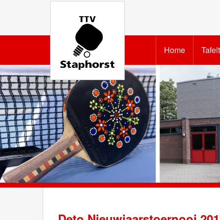
Home
Tafel
Deto Nieuwjaarstoernooi 201