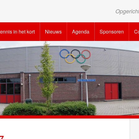
Opgerich
tennis in het kort
Nieuws
Agenda
Sponsoren
Co
7