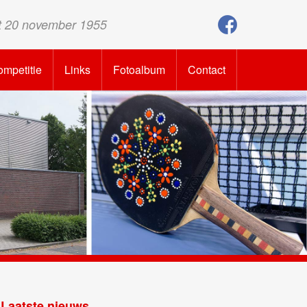
t 20 november 1955
mpetitie
Links
Fotoalbum
Contact
Laatste nieuws