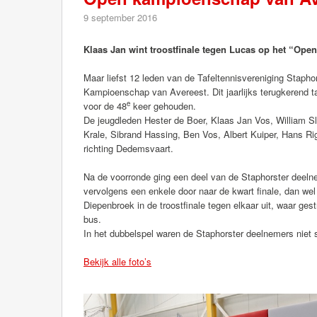
9 september 2016
Klaas Jan wint troostfinale tegen Lucas op het “Op
Maar liefst 12 leden van de Tafeltennisvereniging Stap
Kampioenschap van Avereest. Dit jaarlijks terugkerend t
e
voor de 48
keer gehouden.
De jeugdleden Hester de Boer, Klaas Jan Vos, William 
Krale, Sibrand Hassing, Ben Vos, Albert Kuiper, Hans Rig
richting Dedemsvaart.
Na de voorronde ging een deel van de Staphorster deeln
vervolgens een enkele door naar de kwart finale, dan we
Diepenbroek in de troostfinale tegen elkaar uit, waar ge
bus.
In het dubbelspel waren de Staphorster deelnemers niet 
Bekijk alle foto’s