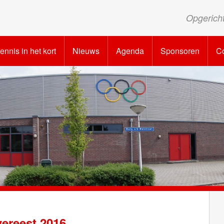
Opgerich
tennis in het kort
Nieuws
Agenda
Sponsoren
Co
ereest 2016