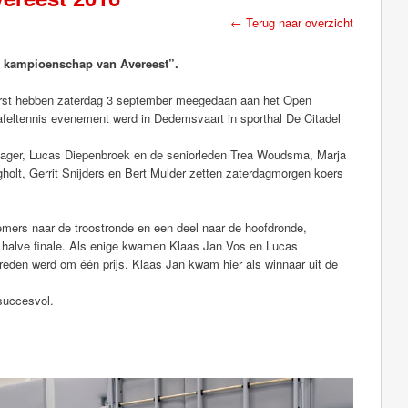
← Terug naar overzicht
en kampioenschap van Avereest”.
horst hebben zaterdag 3 september meegedaan aan het Open
afeltennis evenement werd in Dedemsvaart in sporthal De Citadel
Slager, Lucas Diepenbroek en de seniorleden Trea Woudsma, Marja
holt, Gerrit Snijders en Bert Mulder zetten zaterdagmorgen koers
emers naar de troostronde en een deel naar de hoofdronde,
l halve finale. Als enige kwamen Klaas Jan Vos en Lucas
streden werd om één prijs. Klaas Jan kwam hier als winnaar uit de
succesvol.