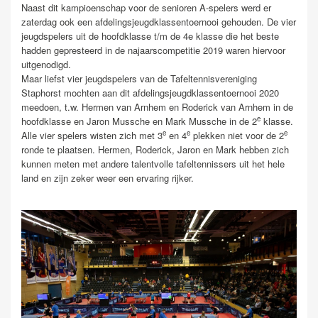
Naast dit kampioenschap voor de senioren A-spelers werd er
zaterdag ook een afdelingsjeugdklassentoernooi gehouden. De vier
jeugdspelers uit de hoofdklasse t/m de 4e klasse die het beste
hadden gepresteerd in de najaarscompetitie 2019 waren hiervoor
uitgenodigd.
Maar liefst vier jeugdspelers van de Tafeltennisvereniging
Staphorst mochten aan dit afdelingsjeugdklassentoernooi 2020
meedoen, t.w. Hermen van Arnhem en Roderick van Arnhem in de
e
hoofdklasse en Jaron Mussche en Mark Mussche in de 2
klasse.
e
e
e
Alle vier spelers wisten zich met 3
en 4
plekken niet voor de 2
ronde te plaatsen. Hermen, Roderick, Jaron en Mark hebben zich
kunnen meten met andere talentvolle tafeltennissers uit het hele
land en zijn zeker weer een ervaring rijker.