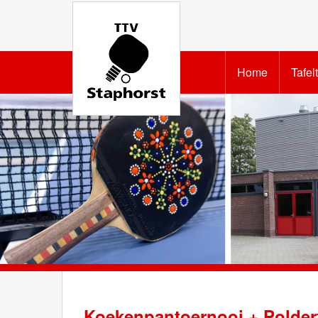
Home
Tafel
Koekenpantoernooi + Polder