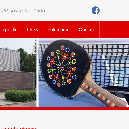
t 20 november 1955
mpetitie
Links
Fotoalbum
Contact
Laatste nieuws