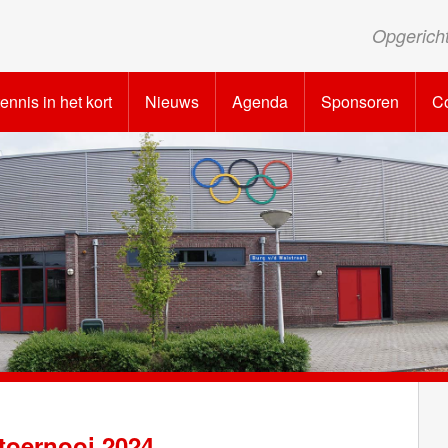
Opgerich
tennis in het kort
Nieuws
Agenda
Sponsoren
Co
toernooi 2024