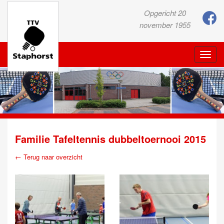
Opgericht 20
november 1955
Toggle
naviga
Familie Tafeltennis dubbeltoernooi 2015
← Terug naar overzicht